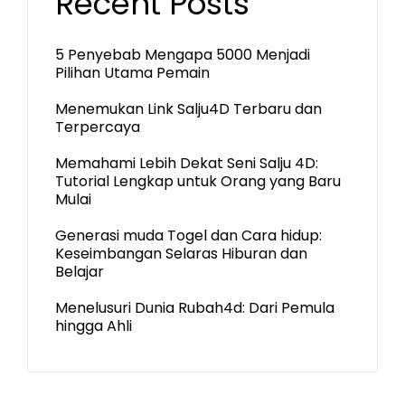
Recent Posts
5 Penyebab Mengapa 5000 Menjadi
Pilihan Utama Pemain
Menemukan Link Salju4D Terbaru dan
Terpercaya
Memahami Lebih Dekat Seni Salju 4D:
Tutorial Lengkap untuk Orang yang Baru
Mulai
Generasi muda Togel dan Cara hidup:
Keseimbangan Selaras Hiburan dan
Belajar
Menelusuri Dunia Rubah4d: Dari Pemula
hingga Ahli