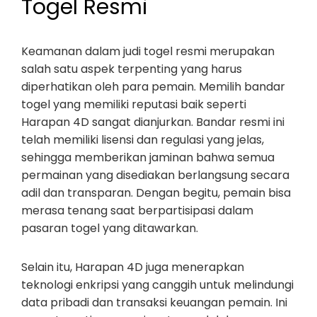
Togel Resmi
Keamanan dalam judi togel resmi merupakan
salah satu aspek terpenting yang harus
diperhatikan oleh para pemain. Memilih bandar
togel yang memiliki reputasi baik seperti
Harapan 4D sangat dianjurkan. Bandar resmi ini
telah memiliki lisensi dan regulasi yang jelas,
sehingga memberikan jaminan bahwa semua
permainan yang disediakan berlangsung secara
adil dan transparan. Dengan begitu, pemain bisa
merasa tenang saat berpartisipasi dalam
pasaran togel yang ditawarkan.
Selain itu, Harapan 4D juga menerapkan
teknologi enkripsi yang canggih untuk melindungi
data pribadi dan transaksi keuangan pemain. Ini