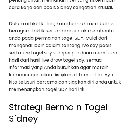
penting untuk memahami tentang sistem dan
cara kerja dari pools Sidney sangatlah krusial.
Dalam artikel kali ini, kami hendak membahas
beragam taktik serta saran untuk membantu
anda pada permainan togel SDY. Mulai dari
mengenal lebih dalam tentang live sdy pools
serta live togel sdy sampai panduan membaca
hasil dari hasil live draw togel sdy, semua
informasi yang Anda butuhkan agar meraih
kemenangan akan disajikan di tempat ini. Ayo
kita telusuri bersama dan siapkan diri anda untuk
memenangkan togel SDY hari ini!
Strategi Bermain Togel
Sidney