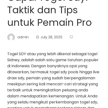
Taktik dan Tips
untuk Pemain Pro
admin
July 28, 2025
Togel SDY atau yang lebih dikenal sebagai togel
Sidney, adalah salah satu game taruhan populer
di Indonesia. Dengan banyaknya opsi yang
ditawarkan, termasuk togel sdy pools hingga live
draw sdy, pemain yang sudah berpengalaman
meskipun sering kali mencari-cari strategi yang
terbaik untuk meningkatkan peluang anda
dalam mendapatkan kemenangan. Untuk Anda
yang selalu mengikuti perkembangan togel sdy,