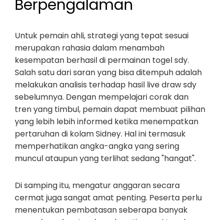
Berpengalaman
Untuk pemain ahli, strategi yang tepat sesuai
merupakan rahasia dalam menambah
kesempatan berhasil di permainan togel sdy.
Salah satu dari saran yang bisa ditempuh adalah
melakukan analisis terhadap hasil live draw sdy
sebelumnya. Dengan mempelajari corak dan
tren yang timbul, pemain dapat membuat pilihan
yang lebih lebih informed ketika menempatkan
pertaruhan di kolam Sidney. Hal ini termasuk
memperhatikan angka-angka yang sering
muncul ataupun yang terlihat sedang "hangat".
Di samping itu, mengatur anggaran secara
cermat juga sangat amat penting. Peserta perlu
menentukan pembatasan seberapa banyak