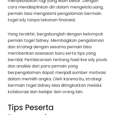
menyebabkan rugi yang lebih besar. Dengan
cara mendisiplinkan diri dalam mengelola uang,
pemain bisa mengalami pengalaman bermain
togel sdy tanpa tekanan finansial.
Yang terakhir, bergabunglah dengan kelompok
pemain togel Sidney. Membagikan pengalaman
dan strategi dengan sesama pemain bisa
memberikan wawasan baru serta tips yang
bernilai. Pembicaraan tentang hasil live sdy pools
dan analisis dari para pemain yang
berpengalaman dapat menjadi sumber motivasi
dalam memilih angka. Oleh karena itu, strategi
bermain togel Sidney bisa ditingkatkan melalui
kolaborasi dan belajar dari orang lain.
Tips Peserta