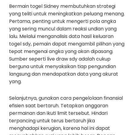
Bermain togel Sidney membutuhkan strategi
yang teliti untuk meningkatkan peluang menang.
Pertama, penting untuk mengerti pola angka
yang sering muncul dalam reaksi undian yang
lalu. Melalui menganalisis data hasil keluaran
togel sdy, pemain dapat mengambil pilihan yang
tepat mengenai angka yang akan dipasang.
Sumber seperti live draw sdy adalah cukup
berguna untuk menyaksikan tiap pengundian
langsung dan mendapatkan data yang akurat
yang.
Selanjutnya, gunakan cara pengelolaan finansial
efisien saat bertaruh. Tetapkan anggaran
permainan dan ikuti limit tersebut. Hindari
terpancing untuk terus bertaruh jika
menghadapi kerugian, karena hal ini dapat