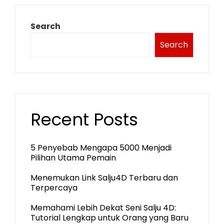
Search
Search
Recent Posts
5 Penyebab Mengapa 5000 Menjadi
Pilihan Utama Pemain
Menemukan Link Salju4D Terbaru dan
Terpercaya
Memahami Lebih Dekat Seni Salju 4D:
Tutorial Lengkap untuk Orang yang Baru