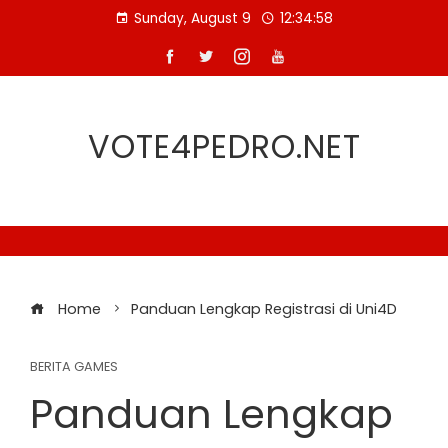
Skip
Sunday, August 9
12:34:59
to
content
VOTE4PEDRO.NET
Home
Panduan Lengkap Registrasi di Uni4D
BERITA GAMES
Panduan Lengkap