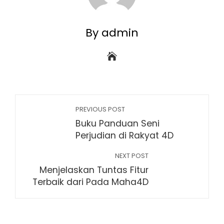
By admin
PREVIOUS POST
Buku Panduan Seni
Perjudian di Rakyat 4D
NEXT POST
Menjelaskan Tuntas Fitur
Terbaik dari Pada Maha4D