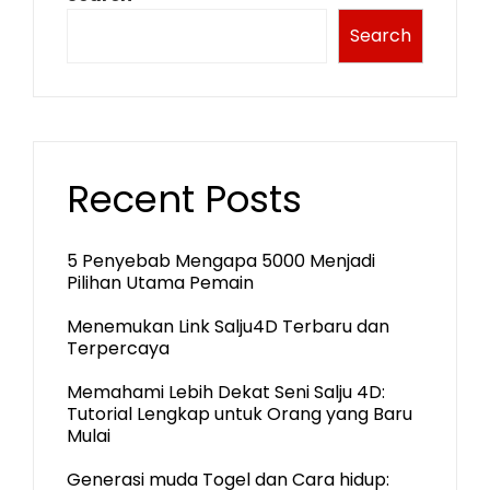
Search
Recent Posts
5 Penyebab Mengapa 5000 Menjadi
Pilihan Utama Pemain
Menemukan Link Salju4D Terbaru dan
Terpercaya
Memahami Lebih Dekat Seni Salju 4D:
Tutorial Lengkap untuk Orang yang Baru
Mulai
Generasi muda Togel dan Cara hidup: