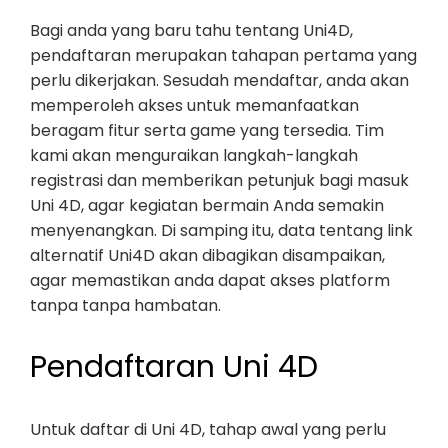
Bagi anda yang baru tahu tentang Uni4D,
pendaftaran merupakan tahapan pertama yang
perlu dikerjakan. Sesudah mendaftar, anda akan
memperoleh akses untuk memanfaatkan
beragam fitur serta game yang tersedia. Tim
kami akan menguraikan langkah-langkah
registrasi dan memberikan petunjuk bagi masuk
Uni 4D, agar kegiatan bermain Anda semakin
menyenangkan. Di samping itu, data tentang link
alternatif Uni4D akan dibagikan disampaikan,
agar memastikan anda dapat akses platform
tanpa tanpa hambatan.
Pendaftaran Uni 4D
Untuk daftar di Uni 4D, tahap awal yang perlu