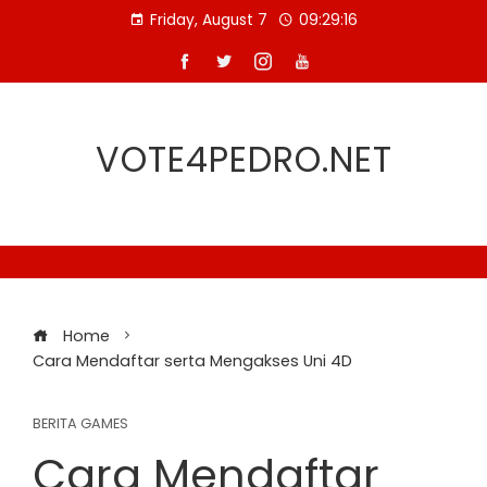
Skip
Friday, August 7
09:29:16
to
content
VOTE4PEDRO.NET
Home
Cara Mendaftar serta Mengakses Uni 4D
BERITA GAMES
Cara Mendaftar