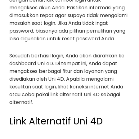
mengakses akun Anda. Pastikan informasi yang
dimasukkan tepat agar supaya tidak mengalami
masalah saat login. Jika Anda tidak ingat
password, biasanya ada pilihan pemulihan yang
bisa digunakan untuk reset password Anda.
Sesudah berhasil login, Anda akan diarahkan ke
dashboard Uni 4D. Di tempat ini, Anda dapat
mengakses berbagai fitur dan layanan yang
disediakan oleh Uni 4D. Apabila mengalami
kesulitan saat login, lihat koneksi internet Anda
atau coba pakai link alternatif Uni 4D sebagai
alternatif.
Link Alternatif Uni 4D