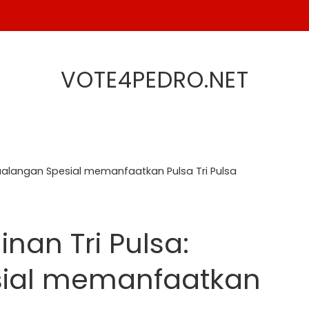
VOTE4PEDRO.NET
ualangan Spesial memanfaatkan Pulsa Tri Pulsa
an Tri Pulsa:
sial memanfaatkan