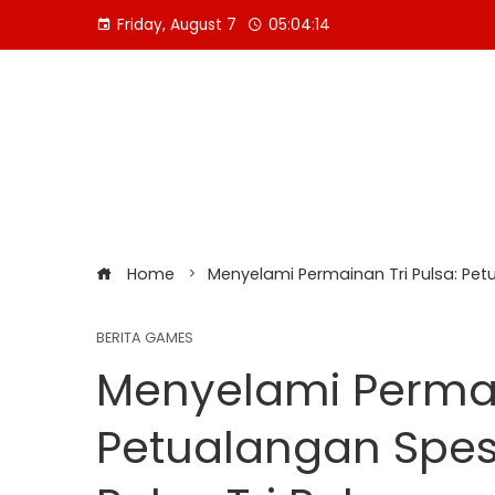
Skip
Friday, August 7
05:04:15
to
content
Home
Menyelami Permainan Tri Pulsa: Pet
BERITA GAMES
Menyelami Permain
Petualangan Spe