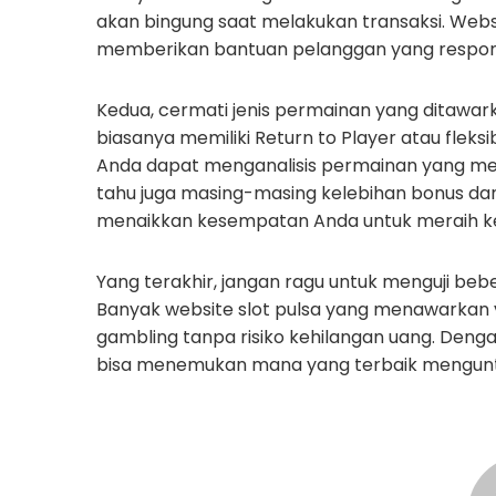
akan bingung saat melakukan transaksi. Webs
memberikan bantuan pelanggan yang respons
Kedua, cermati jenis permainan yang ditawa
biasanya memiliki Return to Player atau fleksi
Anda dapat menganalisis permainan yang memili
tahu juga masing-masing kelebihan bonus dan 
menaikkan kesempatan Anda untuk meraih k
Yang terakhir, jangan ragu untuk menguji beb
Banyak website slot pulsa yang menawarkan 
gambling tanpa risiko kehilangan uang. Denga
bisa menemukan mana yang terbaik mengunt