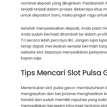
nominal deposit yang diinginkan. Pastikanla
terjadi terjadi dalam proses. Beberapa situ
untuk depositor baru, maka jangan ragu unt
Setelah menyelesaikan deposit, Anda pasti 
Anda sudah berhasil ditambah ke dalam profile
Tri secara lebih percaya diri. Jangan lupa lu
tetap dapat merasakan sensasi bermain tan
website slot biasanya menyediakan pelayan
kapan saja.
Tips Mencari Slot Pulsa 
Menentukan slot pulsa gacor membutuhkan b
mengasyikan dan berpotensi menghasilkan keu
handal dan sudah memiliki reputasi yang solid
menyediakan beragam informasi tentang slot