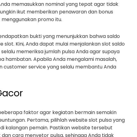
h Anda memasukkan nominal yang tepat agar tidak
s mungkin ikut memberikan penawaran dan bonus
uk menggunakan promo itu.
mendapatkan bukti yang menunjukkan bahwa saldo
 slot. Kini, Anda dapat mulai menjalankan slot saldo
pa selalu memeriksa jumlah pulsa Anda agar supaya
pa hambatan. Apabila Anda mengalami masalah,
an customer service yang selalu membantu Anda
Gacor
eberapa faktor agar kegiatan bermain semakin
ntungan. Pertama, pilihlah website slot pulsa yang
 di kalangan pemain. Pastikan website tersebut
 dan cara menyetor pulsa, sehingga Anda tidak