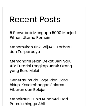
Recent Posts
5 Penyebab Mengapa 5000 Menjadi
Pilihan Utama Pemain
Menemukan Link Salju4D Terbaru
dan Terpercaya
Memahami Lebih Dekat Seni Salju
4D: Tutorial Lengkap untuk Orang
yang Baru Mulai
Generasi muda Togel dan Cara
hidup: Keseimbangan Selaras
Hiburan dan Belajar
Menelusuri Dunia Rubah4d: Dari
Pemula hingga Ahli