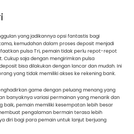
i
gulan yang jadikannya opsi fantastis bagi
rtama, kemudahan dalam proses deposit menjadi
faatkan pulsa Tri, pemain tidak perlu repot-repot
 Cukup saja dengan mengirimkan pulsa
deposit bisa dilakukan dengan lancar dan mudah. Ini
ng yang tidak memiliki akses ke rekening bank.
menghadirkan game dengan peluang menang yang
gan banyaknya variasi permainan yang menarik dan
baik, pemain memiliki kesempatan lebih besar
 membuat pengalaman bermain terasa lebih
iri bagi para pemain untuk lanjut berjuang