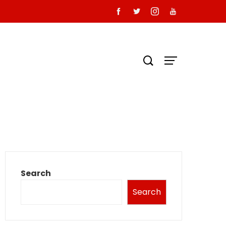
Search
Search