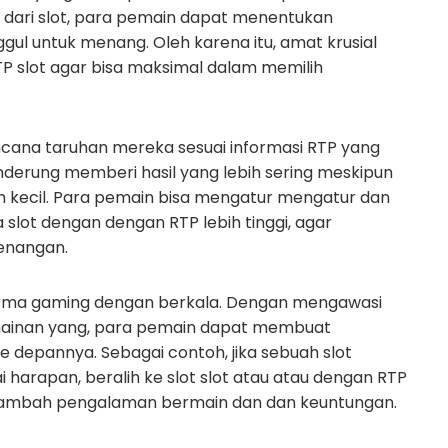
dari slot, para pemain dapat menentukan
l untuk menang. Oleh karena itu, amat krusial
 slot agar bisa maksimal dalam memilih
ncana taruhan mereka sesuai informasi RTP yang
enderung memberi hasil yang lebih sering meskipun
ih kecil. Para pemain bisa mengatur mengatur dan
slot dengan dengan RTP lebih tinggi, agar
enangan.
forma gaming dengan berkala. Dengan mengawasi
ainan yang, para pemain dapat membuat
ke depannya. Sebagai contoh, jika sebuah slot
i harapan, beralih ke slot slot atau atau dengan RTP
enambah pengalaman bermain dan dan keuntungan.