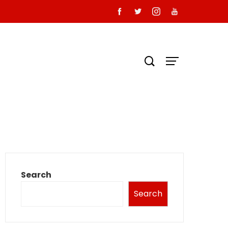
Search
Search