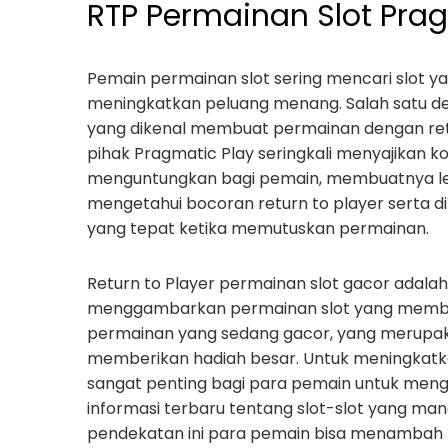
RTP Permainan Slot Pra
Pemain permainan slot sering mencari slot y
meningkatkan peluang menang. Salah satu dev
yang dikenal membuat permainan dengan retu
pihak Pragmatic Play seringkali menyajikan k
menguntungkan bagi pemain, membuatnya leb
mengetahui bocoran return to player serta 
yang tepat ketika memutuskan permainan.
Return to Player permainan slot gacor adala
menggambarkan permainan slot yang memberi
permainan yang sedang gacor, yang merupaka
memberikan hadiah besar. Untuk meningkatk
sangat penting bagi para pemain untuk meng
informasi terbaru tentang slot-slot yang ma
pendekatan ini para pemain bisa menambah