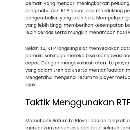
pemain yang mencari meningkatkan peluang
pragmatic dan RTP gacor bisa mendukung p
pengembalian yang lebih baik. Mempelajari g
yang lebih tinggi memberikan kesempatan b
lebih cerdas serta mungkin menambah hasil 
Selain itu, RTP langsung slot menyediakan dat
pemain, sehingga mereka bisa mengawasi da
cepat. Dengan mengevaluasi return to player
yang dalam tren baik serta memanfaatkan m
Mengetahui mengenai return to player merupa
bijak.
Taktik Menggunakan RT
Memahami Return to Player adalah langkah awa
merupakan persentase dari total seluruh ta