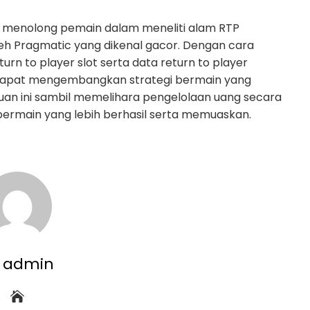
t menolong pemain dalam meneliti alam RTP
leh Pragmatic yang dikenal gacor. Dengan cara
rn to player slot serta data return to player
n dapat mengembangkan strategi bermain yang
an ini sambil memelihara pengelolaan uang secara
ermain yang lebih berhasil serta memuaskan.
 admin