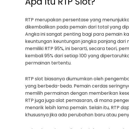
Apa itu RTP Slot?
RTP merupakan persentase yang menunjukka
dikembalikan pada pemain dari total yang di
Angka ini sangat penting bagi para pemain
keuntungan keuntungan jangka panjang dari mes
memiliki RTP 95%, ini berarti, secara teori,
kembali 95% dari setiap 100 yang dipertaruhk
permainan tertentu.
RTP slot biasanya diumumkan oleh pengembang
yang berbeda-beda. Pemain cerdas seringny
memilih permainan dengan memberikan kesemp
RTP juga juga alat pemasaran, di mana pen
menarik lebih lama pemain. Selain itu, RTP d
khususnya jika ada perubahan baru atau peny