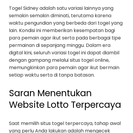
Togel Sidney adalah satu variasi lainnya yang
semakin semakin diminati, terutama karena
waktu pengundian yang berbeda dari togel yang
lain. Kondisi ini memberikan kesempatan bagi
para pemain agar ikut serta pada berbagai tipe
permainan di sepanjang minggu. Dalam era
digital kini, seluruh variasi togel ini dapat diambil
dengan gampang melalui situs togel online,
memungkinkan para pemain agar ikut bermain
setiap waktu serta di tanpa batasan.
Saran Menentukan
Website Lotto Terpercaya
Saat memilih situs togel terpercaya, tahap awal
yang perlu Anda lakukan adalah mengecek