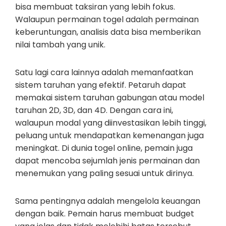
bisa membuat taksiran yang lebih fokus.
Walaupun permainan togel adalah permainan
keberuntungan, analisis data bisa memberikan
nilai tambah yang unik.
Satu lagi cara lainnya adalah memanfaatkan
sistem taruhan yang efektif. Petaruh dapat
memakai sistem taruhan gabungan atau model
taruhan 2D, 3D, dan 4D. Dengan cara ini,
walaupun modal yang diinvestasikan lebih tinggi,
peluang untuk mendapatkan kemenangan juga
meningkat. Di dunia togel online, pemain juga
dapat mencoba sejumlah jenis permainan dan
menemukan yang paling sesuai untuk dirinya.
Sama pentingnya adalah mengelola keuangan
dengan baik. Pemain harus membuat budget