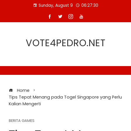
Skip
Sunday, August 9
06:27:31
to
content
VOTE4PEDRO.NET
Home
Tips Tepat Menang pada Togel Singapore yang Perlu
Kalian Mengerti
BERITA GAMES