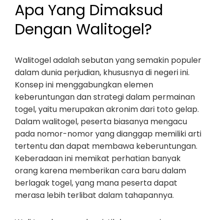
Apa Yang Dimaksud
Dengan Walitogel?
Walitogel adalah sebutan yang semakin populer
dalam dunia perjudian, khususnya di negeri ini.
Konsep ini menggabungkan elemen
keberuntungan dan strategi dalam permainan
togel, yaitu merupakan akronim dari toto gelap.
Dalam walitogel, peserta biasanya mengacu
pada nomor-nomor yang dianggap memiliki arti
tertentu dan dapat membawa keberuntungan.
Keberadaan ini memikat perhatian banyak
orang karena memberikan cara baru dalam
berlagak togel, yang mana peserta dapat
merasa lebih terlibat dalam tahapannya.