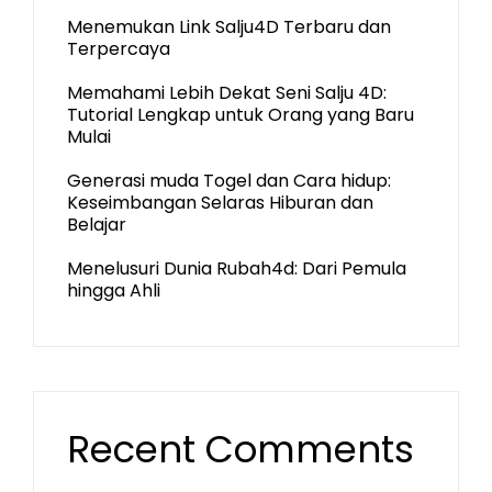
Menemukan Link Salju4D Terbaru dan
Terpercaya
Memahami Lebih Dekat Seni Salju 4D:
Tutorial Lengkap untuk Orang yang Baru
Mulai
Generasi muda Togel dan Cara hidup:
Keseimbangan Selaras Hiburan dan
Belajar
Menelusuri Dunia Rubah4d: Dari Pemula
hingga Ahli
Recent Comments