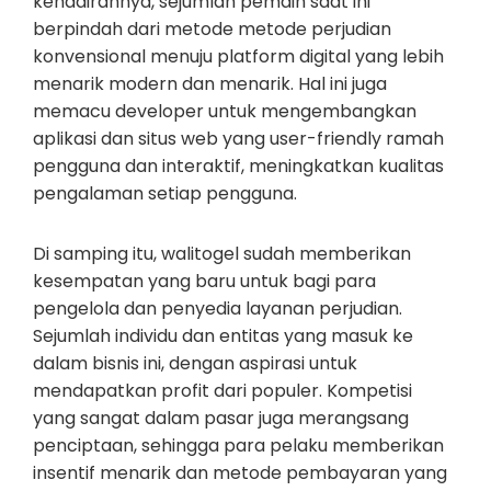
kehadirannya, sejumlah pemain saat ini
berpindah dari metode metode perjudian
konvensional menuju platform digital yang lebih
menarik modern dan menarik. Hal ini juga
memacu developer untuk mengembangkan
aplikasi dan situs web yang user-friendly ramah
pengguna dan interaktif, meningkatkan kualitas
pengalaman setiap pengguna.
Di samping itu, walitogel sudah memberikan
kesempatan yang baru untuk bagi para
pengelola dan penyedia layanan perjudian.
Sejumlah individu dan entitas yang masuk ke
dalam bisnis ini, dengan aspirasi untuk
mendapatkan profit dari populer. Kompetisi
yang sangat dalam pasar juga merangsang
penciptaan, sehingga para pelaku memberikan
insentif menarik dan metode pembayaran yang