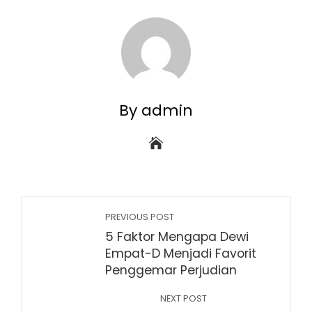
By admin
PREVIOUS POST
5 Faktor Mengapa Dewi
Empat-D Menjadi Favorit
Penggemar Perjudian
NEXT POST