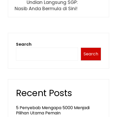
Undian Langsung SGP:
Nasib Anda Bermula di Sini!
Search
Search
Recent Posts
5 Penyebab Mengapa 5000 Menjadi
Pilihan Utama Pemain