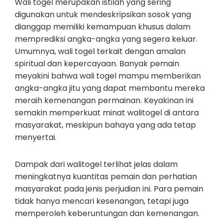
Wali togel merupakan istilah yang sering
digunakan untuk mendeskripsikan sosok yang
dianggap memiliki kemampuan khusus dalam
memprediksi angka-angka yang segera keluar.
Umumnya, wali togel terkait dengan amalan
spiritual dan kepercayaan. Banyak pemain
meyakini bahwa wali togel mampu memberikan
angka-angka jitu yang dapat membantu mereka
meraih kemenangan permainan. Keyakinan ini
semakin memperkuat minat walitogel di antara
masyarakat, meskipun bahaya yang ada tetap
menyertai.
Dampak dari walitogel terlihat jelas dalam
meningkatnya kuantitas pemain dan perhatian
masyarakat pada jenis perjudian ini. Para pemain
tidak hanya mencari kesenangan, tetapi juga
memperoleh keberuntungan dan kemenangan.