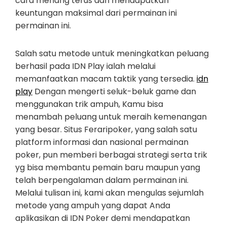
cara menang terus dan mendapatkan
keuntungan maksimal dari permainan ini
permainan ini.
Salah satu metode untuk meningkatkan peluang
berhasil pada IDN Play ialah melalui
memanfaatkan macam taktik yang tersedia.
idn
play
Dengan mengerti seluk-beluk game dan
menggunakan trik ampuh, Kamu bisa
menambah peluang untuk meraih kemenangan
yang besar. Situs Feraripoker, yang salah satu
platform informasi dan nasional permainan
poker, pun memberi berbagai strategi serta trik
yg bisa membantu pemain baru maupun yang
telah berpengalaman dalam permainan ini.
Melalui tulisan ini, kami akan mengulas sejumlah
metode yang ampuh yang dapat Anda
aplikasikan di IDN Poker demi mendapatkan