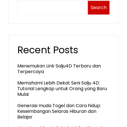
Search
Recent Posts
Menemukan Link Salju4D Terbaru dan
Terpercaya
Memahami Lebih Dekat Seni Salju 4D:
Tutorial Lengkap untuk Orang yang Baru
Mulai
Generasi muda Togel dan Cara hidup:
Keseimbangan Selaras Hiburan dan
Belajar