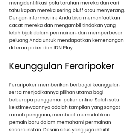
mengidentifikasi pola taruhan mereka dan cari
tahu kapan mereka sering bluff atau menyerang.
Dengan informasi ini, Anda bisa memanfaatkan
cacat mereka dan mengambil tindakan yang
lebih bijak dalam permainan, dan memperbesar
peluang Anda untuk mendapatkan kemenangan
di ferari poker dan IDN Play.
Keunggulan Feraripoker
Feraripoker memberikan berbagai keunggulan
serta menjadikannya pilihan utama bagi
beberapa penggemar poker online. Salah satu
keistimewaannya adalah tampilan yang sangat
ramah pengguna, membuat memudahkan
pemain baru dalam memahami permainan
secara instan. Desain situs yang juga intuitif