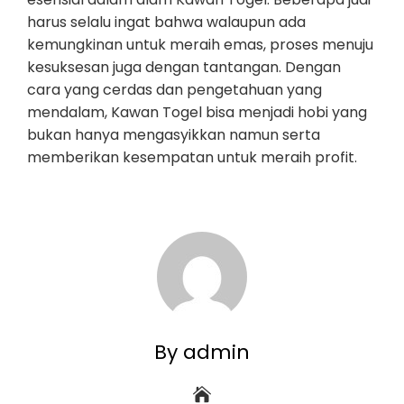
harus selalu ingat bahwa walaupun ada
kemungkinan untuk meraih emas, proses menuju
kesuksesan juga dengan tantangan. Dengan
cara yang cerdas dan pengetahuan yang
mendalam, Kawan Togel bisa menjadi hobi yang
bukan hanya mengasyikkan namun serta
memberikan kesempatan untuk meraih profit.
By admin