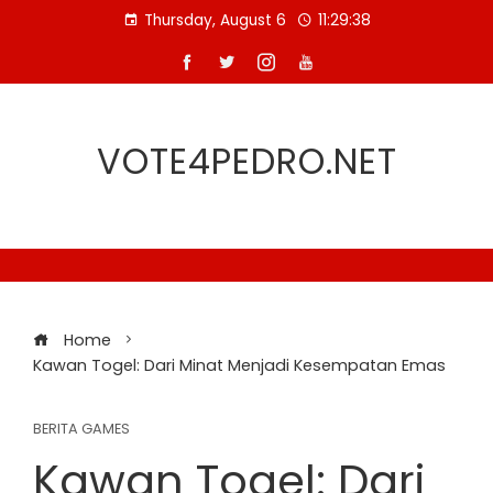
Skip
Thursday, August 6
11:29:38
to
content
VOTE4PEDRO.NET
Home
Kawan Togel: Dari Minat Menjadi Kesempatan Emas
BERITA GAMES
Kawan Togel: Dari