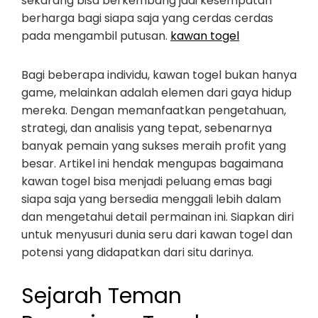
sekarang bisa berkembang jadi kesempatan
berharga bagi siapa saja yang cerdas cerdas
pada mengambil putusan.
kawan togel
Bagi beberapa individu, kawan togel bukan hanya
game, melainkan adalah elemen dari gaya hidup
mereka. Dengan memanfaatkan pengetahuan,
strategi, dan analisis yang tepat, sebenarnya
banyak pemain yang sukses meraih profit yang
besar. Artikel ini hendak mengupas bagaimana
kawan togel bisa menjadi peluang emas bagi
siapa saja yang bersedia menggali lebih dalam
dan mengetahui detail permainan ini. Siapkan diri
untuk menyusuri dunia seru dari kawan togel dan
potensi yang didapatkan dari situ darinya.
Sejarah Teman