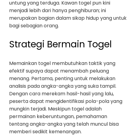
untung yang terduga. Kawan togel pun kini
menjadi lebih dari hanya penghiburan; ini
merupakan bagian dalam sikap hidup yang untuk
bagi sebagian orang.
Strategi Bermain Togel
Memainkan togel membutuhkan taktik yang
efektif supaya dapat menambah peluang
menang. Pertama, penting untuk melakukan
analisis pada angka-angka yang suka tampil.
Dengan cara merekam hasil-hasil yang lalu,
peserta dapat mengidentifikasi pola-pola yang
mungkin terjadi. Meskipun togel adalah
permainan keberuntungan, pemahaman
tentang angka-angka yang telah muncul bisa
memberi sedikit kemenangan.