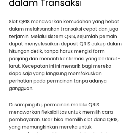
dalam Transaksi
Slot QRIS menawarkan kemudahan yang hebat
dalam melaksanakan transaksi cepat dan juga
terjamin. Melalui sistem QRIS, sejumlah pemain
dapat menyelesaikan deposit QRIS cukup dalam
hitungan detik, tanpa harus mengisi form
panjang dan menanti konfirmasi yang berlarut-
larut. Kecepatan ini ini menarik bagi mereka
siapa saja yang langsung memfokuskan
perhatian pada permainan tanpa adanya
gangguan.
Di samping itu, permainan melalui QRIS
menawarkan fleksibilitas untuk memilih cara
pembayaran. User bisa memilih slot dana QRIS,
yang memungkinkan mereka untuk