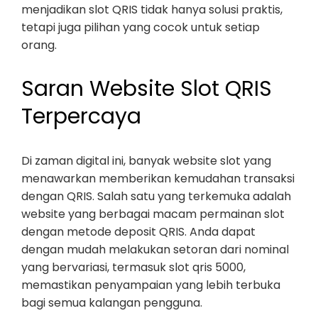
menjadikan slot QRIS tidak hanya solusi praktis,
tetapi juga pilihan yang cocok untuk setiap
orang.
Saran Website Slot QRIS
Terpercaya
Di zaman digital ini, banyak website slot yang
menawarkan memberikan kemudahan transaksi
dengan QRIS. Salah satu yang terkemuka adalah
website yang berbagai macam permainan slot
dengan metode deposit QRIS. Anda dapat
dengan mudah melakukan setoran dari nominal
yang bervariasi, termasuk slot qris 5000,
memastikan penyampaian yang lebih terbuka
bagi semua kalangan pengguna.