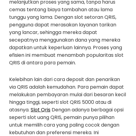
melanjutkan proses yang sama, tanpa harus
cemas tentang biaya tambahan atau lama
tunggu yang lama. Dengan slot setoran QRIS,
pengguna dapat merasakan layanan tarikan
yang lancar, sehingga mereka dapat
secepatnya menggunakan dana yang mereka
dapatkan untuk keperluan lainnya. Proses yang
efisien ini membuat menambah popularitas slot
QRIS di antara para pemain.
Kelebihan lain dari cara deposit dan penarikan
via QRIS adalah kemudahan. Para pemain dapat
melakukan pembayaran mulai dari besaran kecil
hingga tinggi, seperti slot QRIS 5000 atau di
atasnya.
Slot Qris
Dengan adanya berbagai opsi
seperti slot uang QRIS, pemain punya pilihan
untuk memilih cara yang paling cocok dengan
kebutuhan dan preferensi mereka. Ini