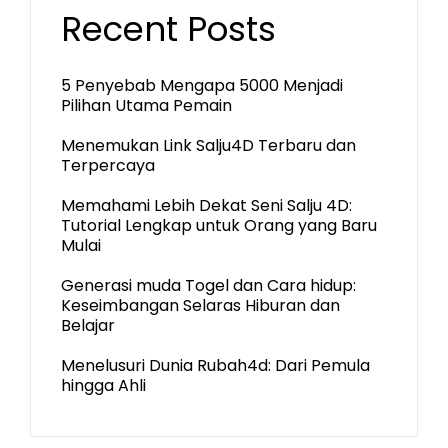
Recent Posts
5 Penyebab Mengapa 5000 Menjadi
Pilihan Utama Pemain
Menemukan Link Salju4D Terbaru dan
Terpercaya
Memahami Lebih Dekat Seni Salju 4D:
Tutorial Lengkap untuk Orang yang Baru
Mulai
Generasi muda Togel dan Cara hidup:
Keseimbangan Selaras Hiburan dan
Belajar
Menelusuri Dunia Rubah4d: Dari Pemula
hingga Ahli