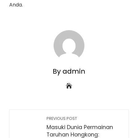
Anda.
By admin
PREVIOUS POST
Masuki Dunia Permainan
Taruhan Hongkong: