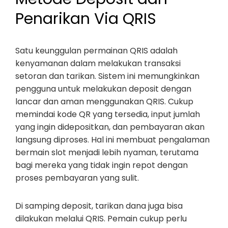
Penarikan Via QRIS
Satu keunggulan permainan QRIS adalah
kenyamanan dalam melakukan transaksi
setoran dan tarikan. Sistem ini memungkinkan
pengguna untuk melakukan deposit dengan
lancar dan aman menggunakan QRIS. Cukup
memindai kode QR yang tersedia, input jumlah
yang ingin didepositkan, dan pembayaran akan
langsung diproses. Hal ini membuat pengalaman
bermain slot menjadi lebih nyaman, terutama
bagi mereka yang tidak ingin repot dengan
proses pembayaran yang sulit.
Di samping deposit, tarikan dana juga bisa
dilakukan melalui QRIS. Pemain cukup perlu