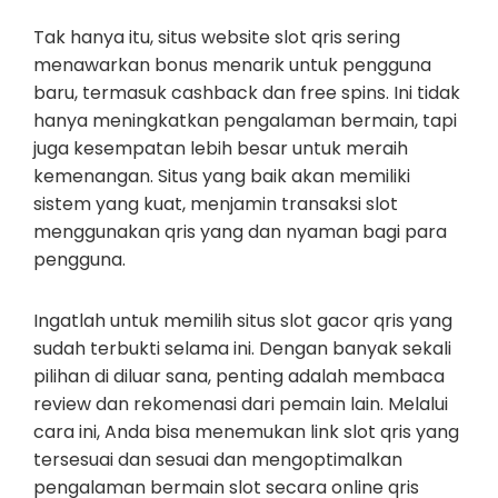
Tak hanya itu, situs website slot qris sering
menawarkan bonus menarik untuk pengguna
baru, termasuk cashback dan free spins. Ini tidak
hanya meningkatkan pengalaman bermain, tapi
juga kesempatan lebih besar untuk meraih
kemenangan. Situs yang baik akan memiliki
sistem yang kuat, menjamin transaksi slot
menggunakan qris yang dan nyaman bagi para
pengguna.
Ingatlah untuk memilih situs slot gacor qris yang
sudah terbukti selama ini. Dengan banyak sekali
pilihan di diluar sana, penting adalah membaca
review dan rekomenasi dari pemain lain. Melalui
cara ini, Anda bisa menemukan link slot qris yang
tersesuai dan sesuai dan mengoptimalkan
pengalaman bermain slot secara online qris