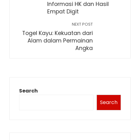
Informasi HK dan Hasil
Empat Digit
NEXT POST
Togel Kayu: Kekuatan dari
Alam dalam Permainan
Angka
Search
Search