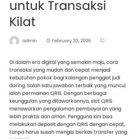
untuk Transaksi
Kilat
admin
February 20, 2026
Di dalam era digital yang semakin maju, cara
transaksi yang mudah dan cepat menjadi
kebutuhan pokok bagi kalangan penggiat judi
daring. Salah satu jawaban terbaik yang muncul
ialah permainan QRIS. Dengan berbagai
keunggulan yang ditawarkannya, slot QRIS
menawarkan pengalaman pembayaran yang
lebih praktis dan aman. Pengguna kini bisa
melakukan deposit dengan QRIS dengan cepat,
tanpa harus susah mengisi berkas transfer yang