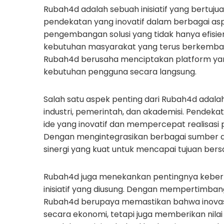
Rubah4d adalah sebuah inisiatif yang bertuj
pendekatan yang inovatif dalam berbagai asp
pengembangan solusi yang tidak hanya efisie
kebutuhan masyarakat yang terus berkemba
Rubah4d berusaha menciptakan platform ya
kebutuhan pengguna secara langsung.
Salah satu aspek penting dari Rubah4d adala
industri, pemerintah, dan akademisi. Pendekat
ide yang inovatif dan mempercepat realisas
Dengan mengintegrasikan berbagai sumber 
sinergi yang kuat untuk mencapai tujuan ber
Rubah4d juga menekankan pentingnya keberla
inisiatif yang diusung. Dengan mempertimban
Rubah4d berupaya memastikan bahwa inovasi
secara ekonomi, tetapi juga memberikan nila