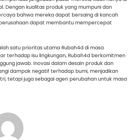
nal. Dengan kualitas produk yang mumpuni dan
rcaya bahwa mereka dapat bersaing di kancah
gai perusahaan dapat membantu mempercepat
alah satu prioritas utama Rubah4d di masa
ar terhadap isu lingkungan, Rubah4d berkomitmen
ggung jawab. Inovasi dalam desain produk dan
rangi dampak negatif terhadap bumi, menjadikan
ri, tetapi juga sebagai agen perubahan untuk masa