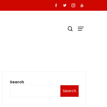
Search
Search