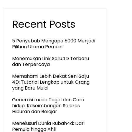
Recent Posts
5 Penyebab Mengapa 5000 Menjadi
Pilihan Utama Pemain
Menemukan Link Salju4D Terbaru
dan Terpercaya
Memahami Lebih Dekat Seni Salju
4D: Tutorial Lengkap untuk Orang
yang Baru Mulai
Generasi muda Togel dan Cara
hidup: Keseimbangan Selaras
Hiburan dan Belajar
Menelusuri Dunia Rubah4d: Dari
Pemula hingga Ahli