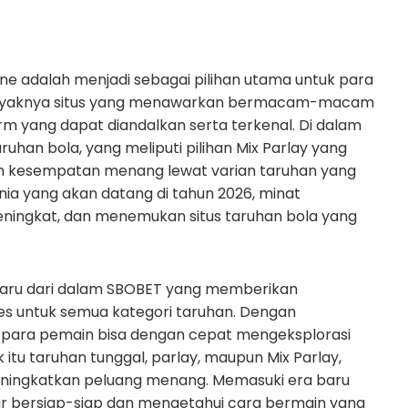
line adalah menjadi sebagai pilihan utama untuk para
anyaknya situs yang menawarkan bermacam-macam
rm yang dapat diandalkan serta terkenal. Di dalam
han bola, yang meliputi pilihan Mix Parlay yang
kesempatan menang lewat varian taruhan yang
unia yang akan datang di tahun 2026, minat
eningkat, dan menemukan situs taruhan bola yang
baru dari dalam SBOBET yang memberikan
s untuk semua kategori taruhan. Dengan
 para pemain bisa dengan cepat mengeksplorasi
 itu taruhan tunggal, parlay, maupun Mix Parlay,
ningkatkan peluang menang. Memasuki era baru
ar bersiap-siap dan mengetahui cara bermain yang