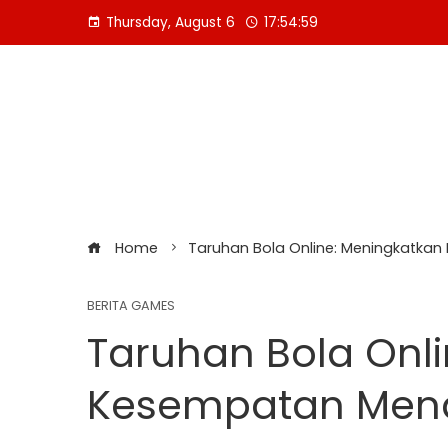
Skip
Thursday, August 6
17:55:00
to
content
Home
Taruhan Bola Online: Meningkatk
BERITA GAMES
Taruhan Bola Onl
Kesempatan Men