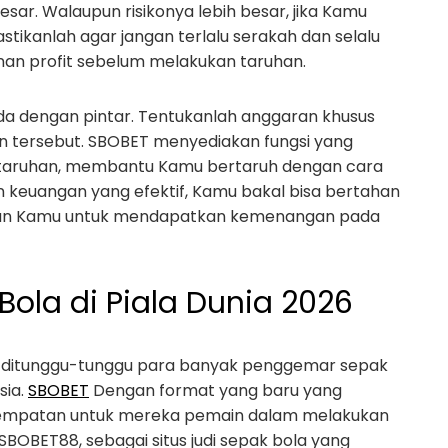
ar. Walaupun risikonya lebih besar, jika Kamu
astikanlah agar jangan terlalu serakah dan selalu
n profit sebelum melakukan taruhan.
da dengan pintar. Tentukanlah anggaran khusus
an tersebut. SBOBET menyediakan fungsi yang
taruhan, membantu Kamu bertaruh dengan cara
keuangan yang efektif, Kamu bakal bisa bertahan
tan Kamu untuk mendapatkan kemenangan pada
ola di Piala Dunia 2026
 ditunggu-tunggu para banyak penggemar sepak
sia.
SBOBET
Dengan format yang baru yang
esempatan untuk mereka pemain dalam melakukan
SBOBET88, sebagai situs judi sepak bola yang