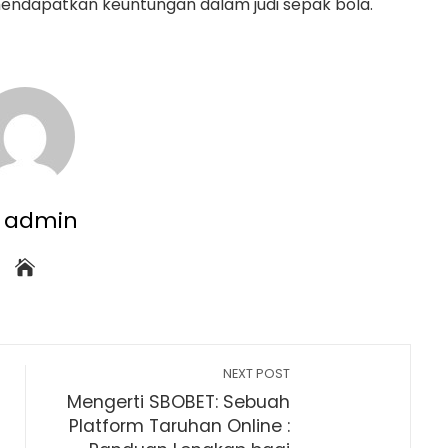
ndapatkan keuntungan dalam judi sepak bola.
 admin
NEXT POST
Mengerti SBOBET: Sebuah
Platform Taruhan Online :