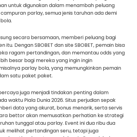
uhan untuk digunakan dalam menambah peluang
i campuran parlay, semua jenis taruhan ada demi
bola.
angsung secara bersamaan, memberi peluang bagi
itu. Dengan SBOBET dan site SBOBET, pemain bisa
neka ragam pertandingan, dan memantau odds yang
ih besar bagi mereka yang ingin ingin
 misalnya parlay bola, yang memungkinkan pemain
am satu paket paket.
ercaya juga menjadi tindakan penting dalam
a waktu Piala Dunia 2026. Situs perjudian sepak
ri data yang akurat, bonus menarik, serta servis
para bettor akan memusatkan perhatian ke strategi
han tunggal atau parlay. Event ini dua ribu dua
k melihat pertandingan seru, tetapi juga