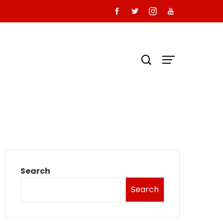
Search
Search