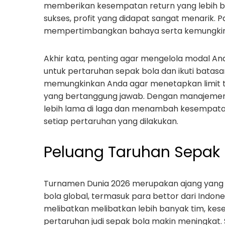
memberikan kesempatan return yang lebih bes
sukses, profit yang didapat sangat menarik. P
mempertimbangkan bahaya serta kemungkina
Akhir kata, penting agar mengelola modal An
untuk pertaruhan sepak bola dan ikuti batas
memungkinkan Anda agar menetapkan limit 
yang bertanggung jawab. Dengan manajemen 
lebih lama di laga dan menambah kesempa
setiap pertaruhan yang dilakukan.
Peluang Taruhan Sepak B
Turnamen Dunia 2026 merupakan ajang yang
bola global, termasuk para bettor dari Indone
melibatkan melibatkan lebih banyak tim, k
pertaruhan judi sepak bola makin meningkat. 