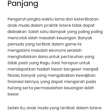
Panjang
Pengaruh jangka waktu lama dari keterlibatan
anak muda dalam praktik lotere tidak dapat
diabaikan. Salah satu dampak yang paling paling
mencolok ialah masalah keuangan. Banyak
pemuda yang terlibat dalam game ini
mengalami masalah ekonomi setelah
menghabiskan dana untuk pertaruhan yang
tidak pasti yang Ragu. Saat harapan untuk
mendapatkan hadiah besar bergeser menjadi
fiksasi, banyak yang mengabaikan kewajiban
finansial lainnya, yang dapat mengarah pada
hutang serta permasalahan keuangan lebih
besar.
Selain itu, anak muda yang terlibat dalam lotere