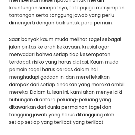
memberikan kesempatan untuk meraih
keuntungan secepatnya, tetapi juga menyimpan
tantangan serta tanggung jawab yang perlu
dimengerti dengan baik untuk para pemain.
Saat banyak kaum muda melihat togel sebagai
jalan pintas ke arah kekayaan, krusial agar
menyadari bahwa setiap tiap kesempatan
terdapat risiko yang harus diatasi. Kaum muda
pemain togel harus cerdas dalam hal
menghadapi godaan ini dan merefleksikan
dampak dari setiap tindakan yang mereka ambil
mereka. Dalam tulisan ini, kami akan menyelidiki
hubungan di antara peluang-peluang yang
ditawarkan dari dunia permainan togel dan
tanggung jawab yang harus ditanggung oleh
setiap setiap yang terlibat yang terlibat.