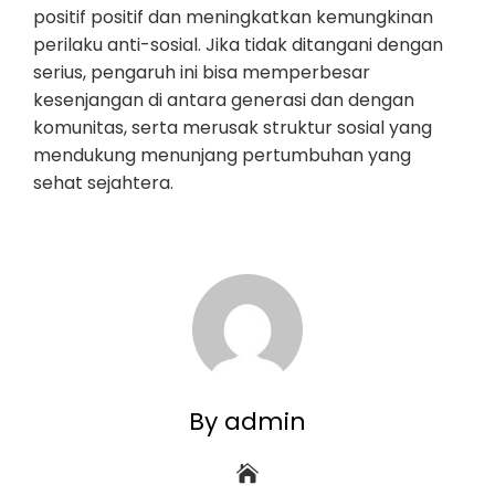
positif positif dan meningkatkan kemungkinan
perilaku anti-sosial. Jika tidak ditangani dengan
serius, pengaruh ini bisa memperbesar
kesenjangan di antara generasi dan dengan
komunitas, serta merusak struktur sosial yang
mendukung menunjang pertumbuhan yang
sehat sejahtera.
By admin