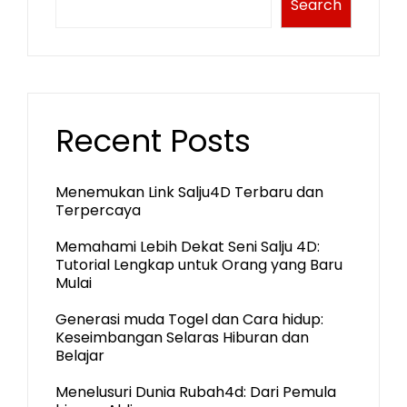
Search
Recent Posts
Menemukan Link Salju4D Terbaru dan
Terpercaya
Memahami Lebih Dekat Seni Salju 4D:
Tutorial Lengkap untuk Orang yang Baru
Mulai
Generasi muda Togel dan Cara hidup:
Keseimbangan Selaras Hiburan dan
Belajar
Menelusuri Dunia Rubah4d: Dari Pemula