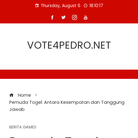
Skip
Thursday, August 6
18:10:17
to
content
VOTE4PEDRO.NET
Home
Pemuda Togel: Antara Kesempatan dan Tanggung
Jawab
BERITA GAMES