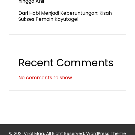
hingga Ahli
Dari Hobi Menjadi Keberuntungan: Kisah
Sukses Pemain Kayutogel
Recent Comments
No comments to show.
© 2021 Viral Mag. All Right Reserved.
WordPress Theme