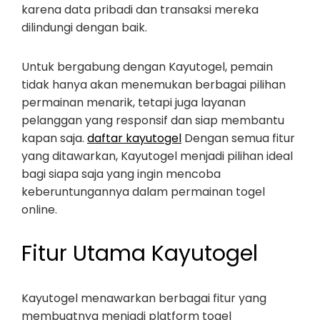
karena data pribadi dan transaksi mereka
dilindungi dengan baik.
Untuk bergabung dengan Kayutogel, pemain
tidak hanya akan menemukan berbagai pilihan
permainan menarik, tetapi juga layanan
pelanggan yang responsif dan siap membantu
kapan saja.
daftar kayutogel
Dengan semua fitur
yang ditawarkan, Kayutogel menjadi pilihan ideal
bagi siapa saja yang ingin mencoba
keberuntungannya dalam permainan togel
online.
Fitur Utama Kayutogel
Kayutogel menawarkan berbagai fitur yang
membuatnya menjadi platform togel