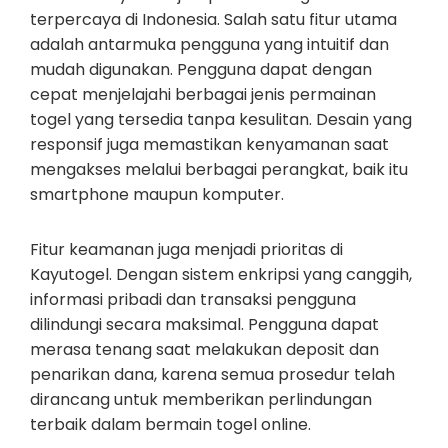
terpercaya di Indonesia. Salah satu fitur utama
adalah antarmuka pengguna yang intuitif dan
mudah digunakan. Pengguna dapat dengan
cepat menjelajahi berbagai jenis permainan
togel yang tersedia tanpa kesulitan. Desain yang
responsif juga memastikan kenyamanan saat
mengakses melalui berbagai perangkat, baik itu
smartphone maupun komputer.
Fitur keamanan juga menjadi prioritas di
Kayutogel. Dengan sistem enkripsi yang canggih,
informasi pribadi dan transaksi pengguna
dilindungi secara maksimal. Pengguna dapat
merasa tenang saat melakukan deposit dan
penarikan dana, karena semua prosedur telah
dirancang untuk memberikan perlindungan
terbaik dalam bermain togel online.