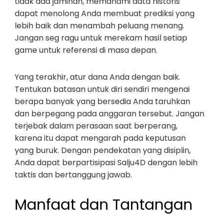
tidak ada jaminan, memahami data historis
dapat menolong Anda membuat prediksi yang
lebih baik dan menambah peluang menang.
Jangan seg ragu untuk merekam hasil setiap
game untuk referensi di masa depan.
Yang terakhir, atur dana Anda dengan baik.
Tentukan batasan untuk diri sendiri mengenai
berapa banyak yang bersedia Anda taruhkan
dan berpegang pada anggaran tersebut. Jangan
terjebak dalam perasaan saat berperang,
karena itu dapat mengarah pada keputusan
yang buruk. Dengan pendekatan yang disiplin,
Anda dapat berpartisipasi Salju4D dengan lebih
taktis dan bertanggung jawab.
Manfaat dan Tantangan