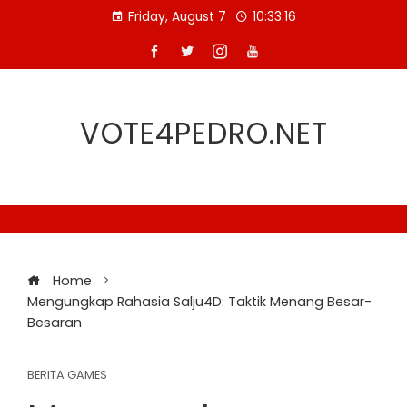
Skip
Friday, August 7
10:33:17
to
content
VOTE4PEDRO.NET
Home
Mengungkap Rahasia Salju4D: Taktik Menang Besar-
Besaran
BERITA GAMES