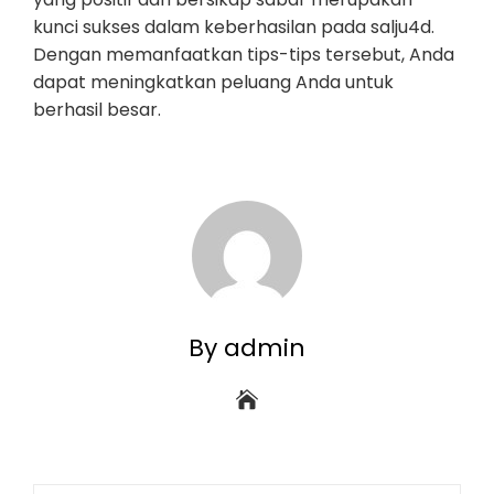
kunci sukses dalam keberhasilan pada salju4d.
Dengan memanfaatkan tips-tips tersebut, Anda
dapat meningkatkan peluang Anda untuk
berhasil besar.
By admin