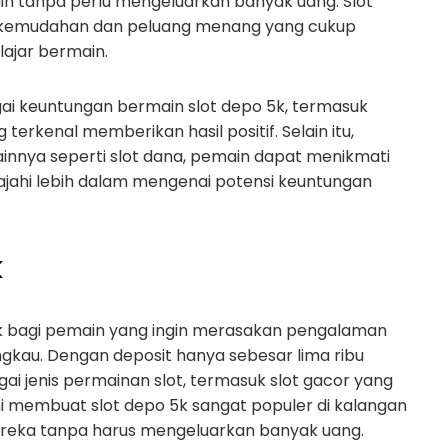
in tanpa perlu mengeluarkan banyak uang. Slot
n kemudahan dan peluang menang yang cukup
ajar bermain.
gai keuntungan bermain slot depo 5k, termasuk
 terkenal memberikan hasil positif. Selain itu,
innya seperti slot dana, pemain dapat menikmati
elajahi lebih dalam mengenai potensi keuntungan
k
rik bagi pemain yang ingin merasakan pengalaman
ngkau. Dengan deposit hanya sebesar lima ribu
i jenis permainan slot, termasuk slot gacor yang
i membuat slot depo 5k sangat populer di kalangan
reka tanpa harus mengeluarkan banyak uang.