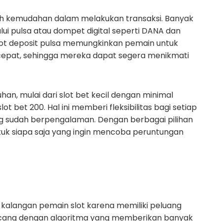
lah kemudahan dalam melakukan transaksi. Banyak
ui pulsa atau dompet digital seperti DANA dan
 slot deposit pulsa memungkinkan pemain untuk
 cepat, sehingga mereka dapat segera menikmati
han, mulai dari slot bet kecil dengan minimal
t bet 200. Hal ini memberi fleksibilitas bagi setiap
g sudah berpengalaman. Dengan berbagai pilihan
untuk siapa saja yang ingin mencoba peruntungan
di kalangan pemain slot karena memiliki peluang
rancang dengan algoritma yang memberikan banyak