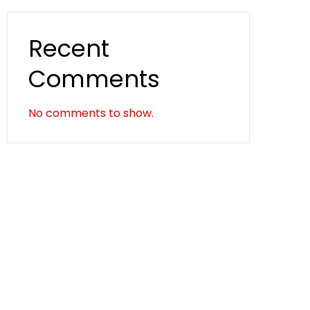
Recent
Comments
No comments to show.