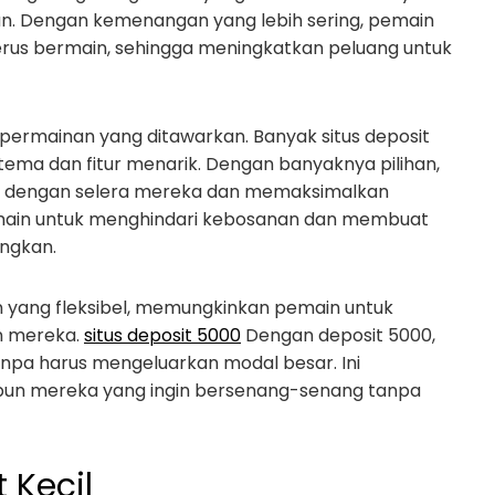
n. Dengan kemenangan yang lebih sering, pemain
terus bermain, sehingga meningkatkan peluang untuk
i permainan yang ditawarkan. Banyak situs deposit
tema dan fitur menarik. Dengan banyaknya pilihan,
 dengan selera mereka dan memaksimalkan
main untuk menghindari kebosanan dan membuat
angkan.
uhan yang fleksibel, memungkinkan pemain untuk
an mereka.
situs deposit 5000
Dengan deposit 5000,
npa harus mengeluarkan modal besar. Ini
un mereka yang ingin bersenang-senang tanpa
 Kecil