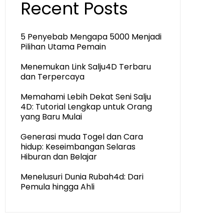
Recent Posts
5 Penyebab Mengapa 5000 Menjadi
Pilihan Utama Pemain
Menemukan Link Salju4D Terbaru
dan Terpercaya
Memahami Lebih Dekat Seni Salju
4D: Tutorial Lengkap untuk Orang
yang Baru Mulai
Generasi muda Togel dan Cara
hidup: Keseimbangan Selaras
Hiburan dan Belajar
Menelusuri Dunia Rubah4d: Dari
Pemula hingga Ahli