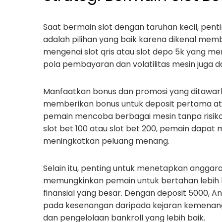
Saat bermain slot dengan taruhan kecil, pent
adalah pilihan yang baik karena dikenal memb
mengenai slot qris atau slot depo 5k yang 
pola pembayaran dan volatilitas mesin juga
Manfaatkan bonus dan promosi yang ditawarkan
memberikan bonus untuk deposit pertama a
pemain mencoba berbagai mesin tanpa risiko
slot bet 100 atau slot bet 200, pemain dap
meningkatkan peluang menang.
Selain itu, penting untuk menetapkan anggara
memungkinkan pemain untuk bertahan lebih
finansial yang besar. Dengan deposit 5000, A
pada kesenangan daripada kejaran kemenanga
dan pengelolaan bankroll yang lebih baik.