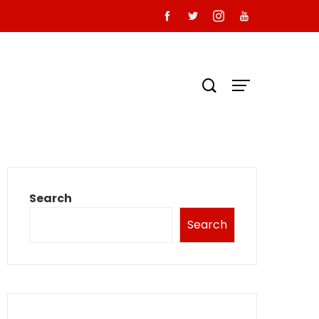
Search
Search