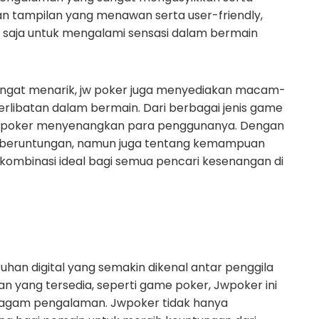
an tampilan yang menawan serta user-friendly,
saja untuk mengalami sensasi dalam bermain
ngat menarik, jw poker juga menyediakan macam-
rlibatan dalam bermain. Dari berbagai jenis game
 jw poker menyenangkan para penggunanya. Dengan
 keberuntungan, namun juga tentang kemampuan
 kombinasi ideal bagi semua pencari kesenangan di
n digital yang semakin dikenal antar penggila
yang tersedia, seperti game poker, Jwpoker ini
beragam pengalaman. Jwpoker tidak hanya