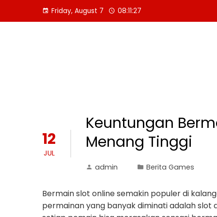
Skip
Friday, August 7
08:11:28
to
content
Keuntungan Berma
12
Menang Tinggi
JUL
admin
Berita Games
Bermain slot online semakin populer di kalan
permainan yang banyak diminati adalah slot 