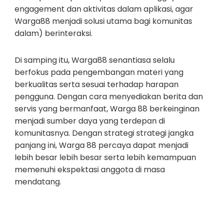
engagement dan aktivitas dalam aplikasi, agar
Warga88 menjadi solusi utama bagi komunitas
dalam) berinteraksi.
Di samping itu, Warga88 senantiasa selalu
berfokus pada pengembangan materi yang
berkualitas serta sesuai terhadap harapan
pengguna. Dengan cara menyediakan berita dan
servis yang bermanfaat, Warga 88 berkeinginan
menjadi sumber daya yang terdepan di
komunitasnya. Dengan strategi strategi jangka
panjang ini, Warga 88 percaya dapat menjadi
lebih besar lebih besar serta lebih kemampuan
memenuhi ekspektasi anggota di masa
mendatang.