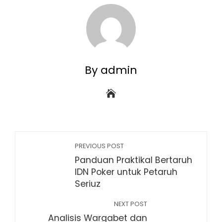
By admin
PREVIOUS POST
Panduan Praktikal Bertaruh
IDN Poker untuk Petaruh
Seriuz
NEXT POST
Analisis Wargabet dan