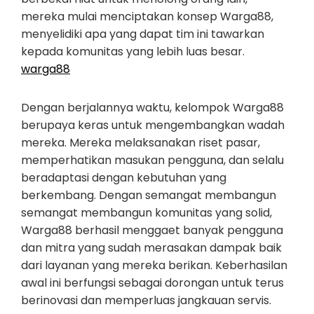
mereka mulai menciptakan konsep Warga88,
menyelidiki apa yang dapat tim ini tawarkan
kepada komunitas yang lebih luas besar.
warga88
Dengan berjalannya waktu, kelompok Warga88
berupaya keras untuk mengembangkan wadah
mereka. Mereka melaksanakan riset pasar,
memperhatikan masukan pengguna, dan selalu
beradaptasi dengan kebutuhan yang
berkembang. Dengan semangat membangun
semangat membangun komunitas yang solid,
Warga88 berhasil menggaet banyak pengguna
dan mitra yang sudah merasakan dampak baik
dari layanan yang mereka berikan. Keberhasilan
awal ini berfungsi sebagai dorongan untuk terus
berinovasi dan memperluas jangkauan servis.