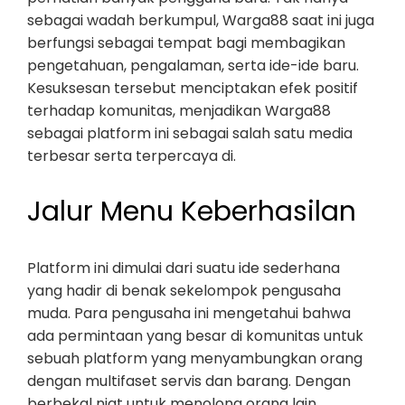
sebagai wadah berkumpul, Warga88 saat ini juga
berfungsi sebagai tempat bagi membagikan
pengetahuan, pengalaman, serta ide-ide baru.
Kesuksesan tersebut menciptakan efek positif
terhadap komunitas, menjadikan Warga88
sebagai platform ini sebagai salah satu media
terbesar serta terpercaya di.
Jalur Menu Keberhasilan
Platform ini dimulai dari suatu ide sederhana
yang hadir di benak sekelompok pengusaha
muda. Para pengusaha ini mengetahui bahwa
ada permintaan yang besar di komunitas untuk
sebuah platform yang menyambungkan orang
dengan multifaset servis dan barang. Dengan
berbekal niat untuk menolong orang lain,