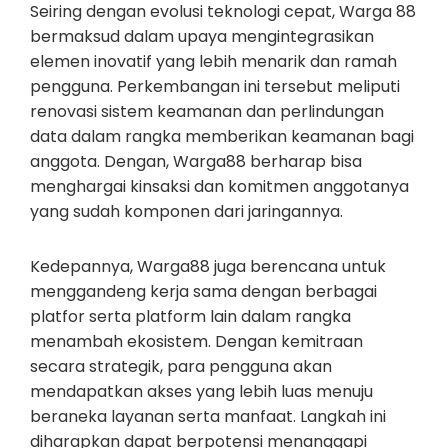
Seiring dengan evolusi teknologi cepat, Warga 88
bermaksud dalam upaya mengintegrasikan
elemen inovatif yang lebih menarik dan ramah
pengguna. Perkembangan ini tersebut meliputi
renovasi sistem keamanan dan perlindungan
data dalam rangka memberikan keamanan bagi
anggota. Dengan, Warga88 berharap bisa
menghargai kinsaksi dan komitmen anggotanya
yang sudah komponen dari jaringannya.
Kedepannya, Warga88 juga berencana untuk
menggandeng kerja sama dengan berbagai
platfor serta platform lain dalam rangka
menambah ekosistem. Dengan kemitraan
secara strategik, para pengguna akan
mendapatkan akses yang lebih luas menuju
beraneka layanan serta manfaat. Langkah ini
diharapkan dapat berpotensi menanggapi