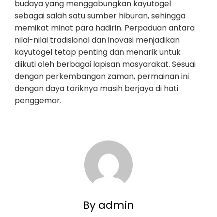
budaya yang menggabungkan kayutogel
sebagai salah satu sumber hiburan, sehingga
memikat minat para hadirin. Perpaduan antara
nilai-nilai tradisional dan inovasi menjadikan
kayutogel tetap penting dan menarik untuk
diikuti oleh berbagai lapisan masyarakat. Sesuai
dengan perkembangan zaman, permainan ini
dengan daya tariknya masih berjaya di hati
penggemar.
By admin