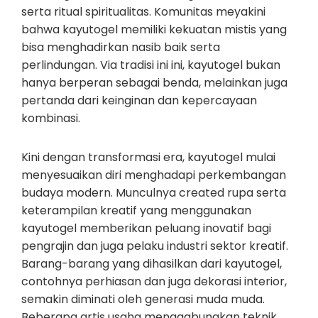
serta ritual spiritualitas. Komunitas meyakini
bahwa kayutogel memiliki kekuatan mistis yang
bisa menghadirkan nasib baik serta
perlindungan. Via tradisi ini ini, kayutogel bukan
hanya berperan sebagai benda, melainkan juga
pertanda dari keinginan dan kepercayaan
kombinasi.
Kini dengan transformasi era, kayutogel mulai
menyesuaikan diri menghadapi perkembangan
budaya modern. Munculnya created rupa serta
keterampilan kreatif yang menggunakan
kayutogel memberikan peluang inovatif bagi
pengrajin dan juga pelaku industri sektor kreatif.
Barang-barang yang dihasilkan dari kayutogel,
contohnya perhiasan dan juga dekorasi interior,
semakin diminati oleh generasi muda muda.
Beberapa artis usaha menggabungkan teknik