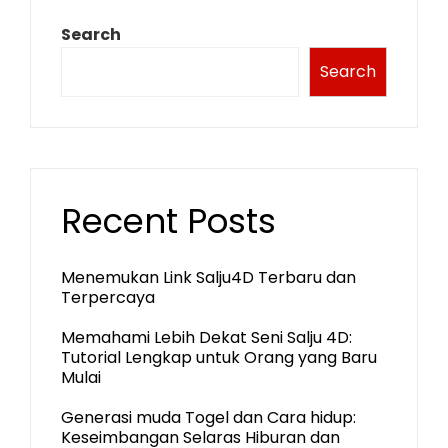
Search
Search
Recent Posts
Menemukan Link Salju4D Terbaru dan
Terpercaya
Memahami Lebih Dekat Seni Salju 4D:
Tutorial Lengkap untuk Orang yang Baru
Mulai
Generasi muda Togel dan Cara hidup:
Keseimbangan Selaras Hiburan dan