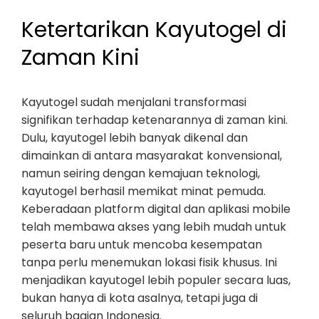
Ketertarikan Kayutogel di
Zaman Kini
Kayutogel sudah menjalani transformasi
signifikan terhadap ketenarannya di zaman kini.
Dulu, kayutogel lebih banyak dikenal dan
dimainkan di antara masyarakat konvensional,
namun seiring dengan kemajuan teknologi,
kayutogel berhasil memikat minat pemuda.
Keberadaan platform digital dan aplikasi mobile
telah membawa akses yang lebih mudah untuk
peserta baru untuk mencoba kesempatan
tanpa perlu menemukan lokasi fisik khusus. Ini
menjadikan kayutogel lebih populer secara luas,
bukan hanya di kota asalnya, tetapi juga di
seluruh bagian Indonesia.