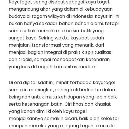
Kayutogel, sering disebut sebagai kayu togel,
mengandung akar yang dalam di kebudayaan
budaya di ragam wilayah di Indonesia. Kayut ini ini
bukan hanya sekadar bahan bahan alami, tetapi
sama sekali memiliki makna simbolik yang
sangat kaya. Seiring waktu, kayubot sudah
menjalani transformasi yang menarik, dari
menjadi bagian integral di praktik spiritualitas
dan tradisi, sampai mendapatkan ketenaran
yang luas di tengah komunitas modern.
Di era digital saat ini, minat terhadap kayutogel
semakin meningkat, sering kali berkaitan dalam
keinginan untuk mutu kehidupan yang lebih baik
serta ketenangan batin. Ciri khas dan khasiat
yang konon dimiliki oleh kayu togel
menjadikannya semakin dicari, baik oleh kolektor
maupun mereka yang megang teguh akan nilai