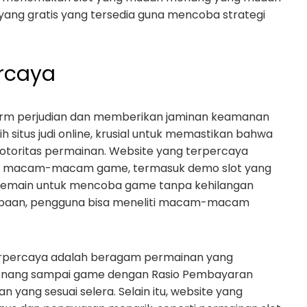
ang gratis yang tersedia guna mencoba strategi
rcaya
form perjudian dan memberikan jaminan keamanan
 situs judi online, krusial untuk memastikan bahwa
oleh otoritas permainan. Website yang terpercaya
 macam-macam game, termasuk demo slot yang
main untuk mencoba game tanpa kehilangan
obaan, pengguna bisa meneliti macam-macam
terpercaya adalah beragam permainan yang
 menang sampai game dengan Rasio Pembayaran
 yang sesuai selera. Selain itu, website yang