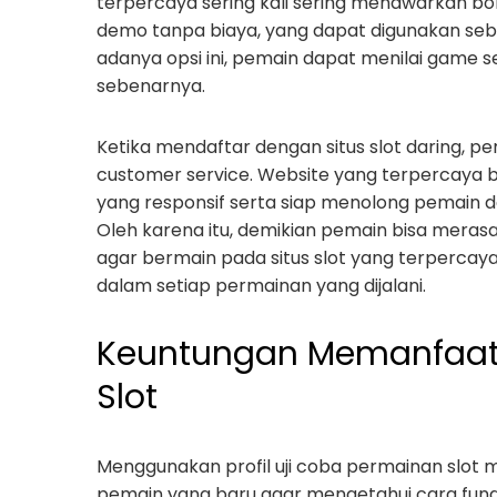
terpercaya sering kali sering menawarkan bo
demo tanpa biaya, yang dapat digunakan s
adanya opsi ini, pemain dapat menilai gam
sebenarnya.
Ketika mendaftar dengan situs slot daring, 
customer service. Website yang terpercaya 
yang responsif serta siap menolong pema
Oleh karena itu, demikian pemain bisa merasa
agar bermain pada situs slot yang terperc
dalam setiap permainan yang dijalani.
Keuntungan Memanfaat
Slot
Menggunakan profil uji coba permainan slot
pemain yang baru agar mengetahui cara fungsi