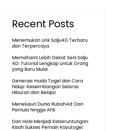
Recent Posts
Menemukan Link Salju4D Terbaru
dan Terpercaya
Memahami Lebih Dekat Seni Salju
4D: Tutorial Lengkap untuk Orang
yang Baru Mulai
Generasi muda Togel dan Cara
hidup: Keseimbangan Selaras
Hiburan dan Belajar
Menelusuri Dunia Rubah4d: Dari
Pemula hingga Ahli
Dari Hobi Menjadi Keberuntungan:
Kisah Sukses Pemain Kayutogel