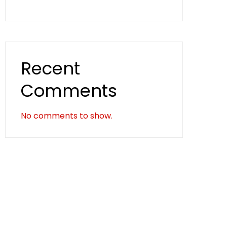
Recent
Comments
No comments to show.