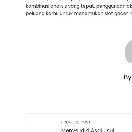
kombinasi analisis yang tepat, penggunaan a
peluang kamu untuk menemukan slot gacor ma
By
PREVIOUS POST
Menyelidiki Asal Usul