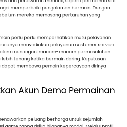
nus dan penawaran menarik, seperti permainan slot
ebagai memperbaiki pengalaman bermain. Dengan
e sebelum mereka memasang pertaruhan yang
pemain perlu perlu memperhatikan mutu pelayanan
biasanya menyediakan pelayanan customer service
in dalam menangani macam-macam permasalahan.
 lebih tenang ketika bermain daring. Keputusan
aya dapat membawa pemain kepercayaan dirinya
kan Akun Demo Permainan
 menawarkan peluang berharga untuk sejumlah
 game tanpa risiko hilangnya modal. Melalui profil