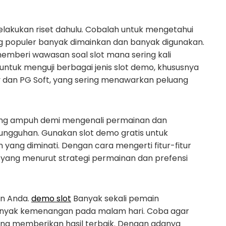
lakukan riset dahulu. Cobalah untuk mengetahui
ang populer banyak dimainkan dan banyak digunakan.
memberi wawasan soal slot mana sering kali
untuk menguji berbagai jenis slot demo, khususnya
ay dan PG Soft, yang sering menawarkan peluang
ng ampuh demi mengenali permainan dan
ngguhan. Gunakan slot demo gratis untuk
 yang diminati. Dengan cara mengerti fitur-fitur
 yang menurut strategi permainan dan prefensi
in Anda.
demo slot
Banyak sekali pemain
nyak kemenangan pada malam hari. Coba agar
yang memberikan hasil terbaik. Dengan adanya