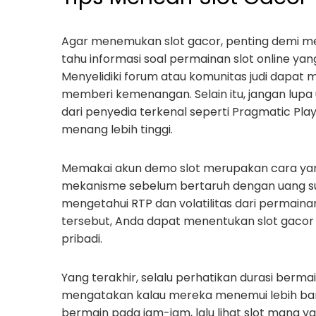
Agar menemukan slot gacor, penting demi me
tahu informasi soal permainan slot online y
Menyelidiki forum atau komunitas judi dapat 
memberi kemenangan. Selain itu, jangan lupa 
dari penyedia terkenal seperti Pragmatic Pl
menang lebih tinggi.
Memakai akun demo slot merupakan cara ya
mekanisme sebelum bertaruh dengan uang su
mengetahui RTP dan volatilitas dari permainan
tersebut, Anda dapat menentukan slot gacor
pribadi.
Yang terakhir, selalu perhatikan durasi berma
mengatakan kalau mereka menemui lebih ba
bermain pada jam-jam, lalu lihat slot mana 