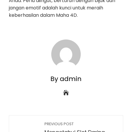
Anda. Perlu diingat, bertaruh dengan bijak dan
jangan emotif adalah kunci untuk meraih
keberhasilan dalam Maha 4D.
By admin
PREVIOUS POST