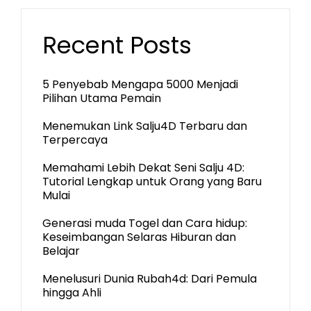
Recent Posts
5 Penyebab Mengapa 5000 Menjadi
Pilihan Utama Pemain
Menemukan Link Salju4D Terbaru dan
Terpercaya
Memahami Lebih Dekat Seni Salju 4D:
Tutorial Lengkap untuk Orang yang Baru
Mulai
Generasi muda Togel dan Cara hidup:
Keseimbangan Selaras Hiburan dan
Belajar
Menelusuri Dunia Rubah4d: Dari Pemula
hingga Ahli