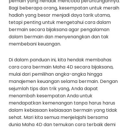
pemain yang hendak mencoba peruntungannya.
Bagi beberapa orang, kesempatan untuk meraih
hadiah yang besar menjadi daya tarik utama,
tetapi penting untuk mengetahui cara dalam
bermain secara bijaksana agar pengalaman
dalam bermain dan menyenangkan dan tak
membebani keuangan.
Di dalam panduan ini, kita hendak membahas
cara cara bermain Maha 4D secara bijaksana,
mulai dari pemilihan angka-angka hingga
manajemen keuangan selama bermain. Dengan
sejumlah tips dan trik yang, Anda dapat
menambah kesempatan Anda untuk
mendapatkan kemenangan tanpa harus harus
dalam kebiasaan kebiasaan bermain yang tidak
sehat. Mari kita semua menjelajahi bersama
dunia Maha 4D dan temukan cara terbaik demi