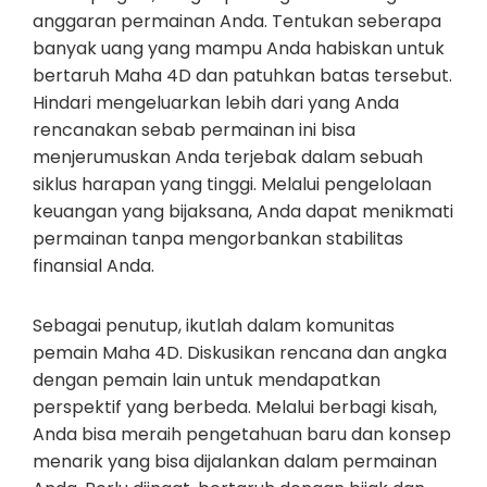
anggaran permainan Anda. Tentukan seberapa
banyak uang yang mampu Anda habiskan untuk
bertaruh Maha 4D dan patuhkan batas tersebut.
Hindari mengeluarkan lebih dari yang Anda
rencanakan sebab permainan ini bisa
menjerumuskan Anda terjebak dalam sebuah
siklus harapan yang tinggi. Melalui pengelolaan
keuangan yang bijaksana, Anda dapat menikmati
permainan tanpa mengorbankan stabilitas
finansial Anda.
Sebagai penutup, ikutlah dalam komunitas
pemain Maha 4D. Diskusikan rencana dan angka
dengan pemain lain untuk mendapatkan
perspektif yang berbeda. Melalui berbagi kisah,
Anda bisa meraih pengetahuan baru dan konsep
menarik yang bisa dijalankan dalam permainan