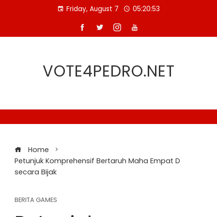
Skip
Friday, August 7
05:20:54
to
content
VOTE4PEDRO.NET
Home
Petunjuk Komprehensif Bertaruh Maha Empat D
secara Bijak
BERITA GAMES