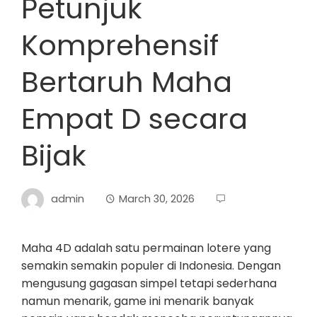
Petunjuk
Komprehensif
Bertaruh Maha
Empat D secara
Bijak
admin
March 30, 2026
Maha 4D adalah satu permainan lotere yang
semakin semakin populer di Indonesia. Dengan
mengusung gagasan simpel tetapi sederhana
namun menarik, game ini menarik banyak